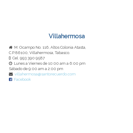
Villahermosa
M. Ocampo No. 116, Altos Colonia Atasta,
C.P.86100
, Villahermosa, Tabasco.
Cel. 993 390 9587
Lunes a Viernes de 10:00 am a 6:00 pm
Sábado de 9:00 am a 2:00 pm
villahermosa@santorecuerdo.com
Facebook